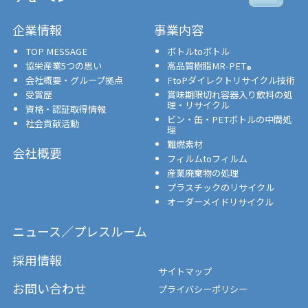
企業情報
事業内容
TOP MESSAGE
ボトルtoボトル
協栄産業5つの思い
高品質樹脂MR-PET
®
会社概要・グループ拠点
FtoPダイレクトリサイクル技術
受賞歴
賞味期限切れ容器入り飲料の処
理・リサイクル
資格・認証取得情報
ビン・缶・PETボトルの中間処
社会貢献活動
理
難燃素材
会社概要
フィルムtoフィルム
産業廃棄物の処理
プラスチックのリサイクル
オーダーメイドリサイクル
ニュース／プレスルーム
採用情報
サイトマップ
お問い合わせ
プライバシーポリシー