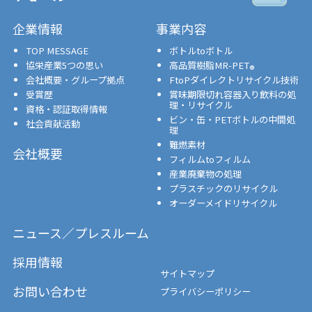
企業情報
事業内容
TOP MESSAGE
ボトルtoボトル
協栄産業5つの思い
高品質樹脂MR-PET
®
会社概要・グループ拠点
FtoPダイレクトリサイクル技術
受賞歴
賞味期限切れ容器入り飲料の処
理・リサイクル
資格・認証取得情報
ビン・缶・PETボトルの中間処
社会貢献活動
理
難燃素材
会社概要
フィルムtoフィルム
産業廃棄物の処理
プラスチックのリサイクル
オーダーメイドリサイクル
ニュース／プレスルーム
採用情報
サイトマップ
お問い合わせ
プライバシーポリシー