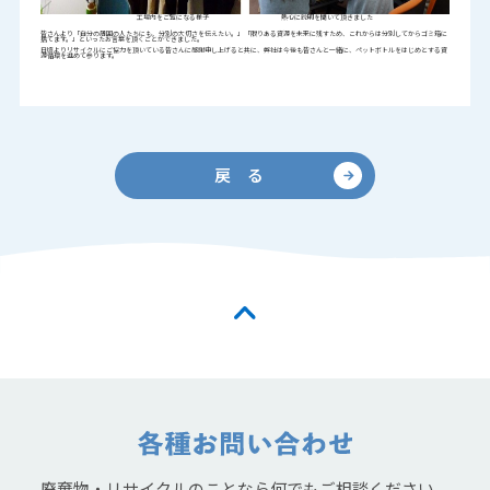
工場内をご覧になる様子 熱心に説明を聞いて頂きました
皆さんより「自分の周囲の人たちにも、分別の大切さを伝えたい。」「限りある資源を未来に残すため、これからは分別してからゴミ箱に
捨てます。」といったお言葉を頂くことができました。
日頃よりリサイクルにご協力を頂いている皆さんに感謝申し上げると共に、弊社は今後も皆さんと一緒に、ペットボトルをはじめとする資
源循環を進めて参ります。
戻 る
廃棄物・リサイクルのことなら何でもご相談ください。