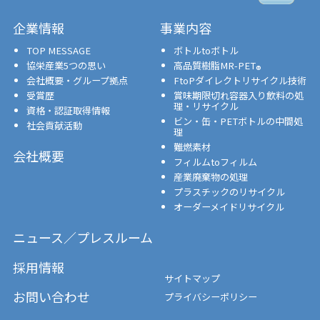
企業情報
事業内容
TOP MESSAGE
ボトルtoボトル
協栄産業5つの思い
高品質樹脂MR-PET
®
会社概要・グループ拠点
FtoPダイレクトリサイクル技術
受賞歴
賞味期限切れ容器入り飲料の処
理・リサイクル
資格・認証取得情報
ビン・缶・PETボトルの中間処
社会貢献活動
理
難燃素材
会社概要
フィルムtoフィルム
産業廃棄物の処理
プラスチックのリサイクル
オーダーメイドリサイクル
ニュース／プレスルーム
採用情報
サイトマップ
お問い合わせ
プライバシーポリシー