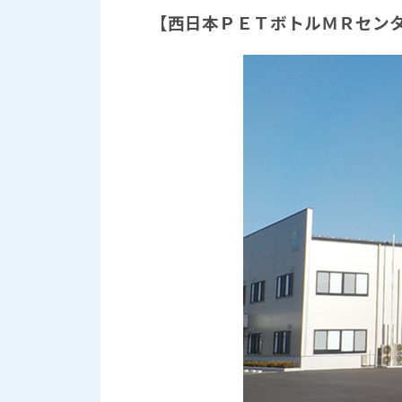
【西日本ＰＥＴボトルＭＲセン