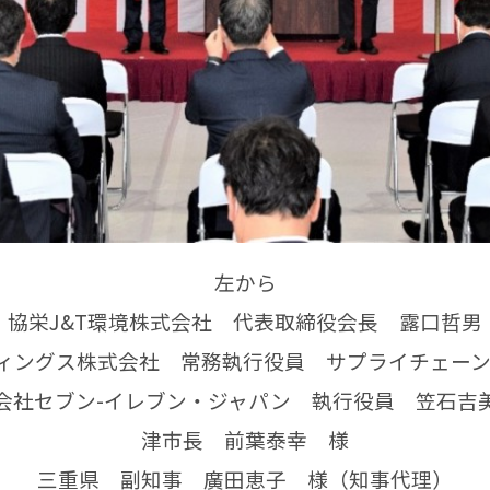
左から
協栄J&T環境株式会社 代表取締役会長 露口哲男
ィングス株式会社 常務執行役員 サプライチェーン
会社セブン-イレブン・ジャパン 執行役員 笠石吉
津市長 前葉泰幸 様
三重県 副知事 廣田恵子 様（知事代理）