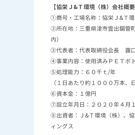
【協栄Ｊ&Ｔ環境（株）会社概
①商号・工場名称：協栄Ｊ&Ｔ
②所在地：三重県津市雲出鋼管
内）
③代表者：代表取締役会長 露
④事業内容：使用済みＰＥＴボ
⑤処理能力：６０千ｔ/年
（１日あたり約１０００万本、
⑥資本金：１億円
⑦設立年月日：２０２０年４月
⑧出資者：Ｊ&Ｔ環境（株）、
ィングス