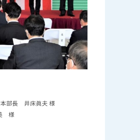
本部長 井床眞夫 様
美 様