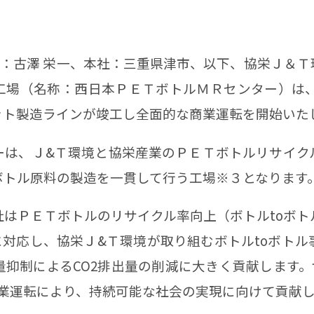
：古澤 栄一、本社：三重県津市、以下、協栄Ｊ＆Ｔ
場（名称：西日本ＰＥＴボトルＭＲセンター）は、2
ット製造ラインが竣工し全面的な商業運転を開始いた
ーは、Ｊ&Ｔ環境と協栄産業のＰＥＴボトルリサイク
ボトル原料の製造を一貫して行う工場※３となります
はＰＥＴボトルのリサイクル率向上（ボトルtoボト
対応し、協栄Ｊ&Ｔ環境が取り組むボトルtoボトル
抑制によるCO2排出量の削減に大きく貢献します。
商業運転により、持続可能な社会の実現に向けて貢献