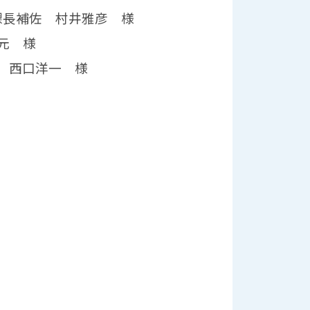
課長補佐 村井雅彦 様
元 様
 西口洋一 様