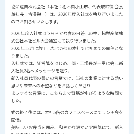
協栄産業株式会社（本社：栃木県小山市、代表取締役 会長
兼社長：古澤栄一）は、2026年度入社式を執り行いました
のでお知らせいたします。
2026年度入社式はうららかな春の日差しの中、協栄産業株
式会社本社ビル大会議室にて執り行いました。
2025年12月に竣工したばかりの本社では初めての開催とな
りました。
入社式では、経営陣をはじめ、部・工場長が一堂に会し新
入社員2名へメッセージを送り、
新入社員代表の誓いの言葉では、当社の事業に対する熱い
思いや未来への希望などをお話しくださり
まっすぐな言葉に、こちらまで背筋が伸びるような時間で
した。
式の終了後には、本社5階のカフェスペースにてランチ会を
開催。
美味しいお弁当を囲み、和やかな温かい雰囲気にて、新入