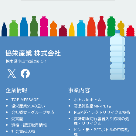
栃木県小山市城東6-1-4
企業情報
事業内容
TOP MESSAGE
ボトルtoボトル
協栄産業5つの思い
高品質樹脂MR-PET
®
会社概要・グループ拠点
FtoPダイレクトリサイクル技術
受賞歴
賞味期限切れ容器入り飲料の処
理・リサイクル
資格・認証取得情報
ビン・缶・PETボトルの中間処
社会貢献活動
理