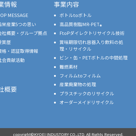
業情報
事業内容
OP MESSAGE
ボトルtoボトル
協栄産業5つの思い
高品質樹脂MR-PET
®
会社概要・グループ拠点
FtoPダイレクトリサイクル技術
受賞歴
賞味期限切れ容器入り飲料の処
理・リサイクル
資格・認証取得情報
ビン・缶・PETボトルの中間処理
社会貢献活動
難燃素材
フィルムtoフィルム
産業廃棄物の処理
社概要
プラスチックのリサイクル
オーダーメイドリサイクル
copyright©KYOEI INDUSTORY CO.,LTD. All Rights Reserved.