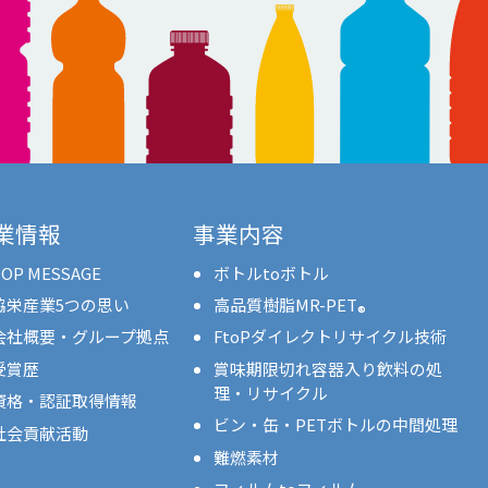
業情報
事業内容
OP MESSAGE
ボトルtoボトル
協栄産業5つの思い
高品質樹脂MR-PET
®
会社概要・グループ拠点
FtoPダイレクトリサイクル技術
受賞歴
賞味期限切れ容器入り飲料の処
理・リサイクル
資格・認証取得情報
ビン・缶・PETボトルの中間処理
社会貢献活動
難燃素材