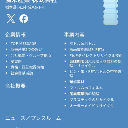
栃木県小山市城東6-1-4
企業情報
事業内容
TOP MESSAGE
ボトルtoボトル
協栄産業5つの思い
高品質樹脂MR-PET
®
会社概要・グループ拠点
FtoPダイレクトリサイクル技術
受賞歴
賞味期限切れ容器入り飲料の処
理・リサイクル
資格・認証取得情報
ビン・缶・PETボトルの中間処
社会貢献活動
理
難燃素材
会社概要
フィルムtoフィルム
産業廃棄物の処理
プラスチックのリサイクル
オーダーメイドリサイクル
ニュース／プレスルーム