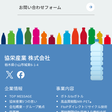
お問い合わせフォーム
栃木県小山市城東6-1-4
企業情報
事業内容
TOP MESSAGE
ボトルtoボトル
協栄産業5つの思い
高品質樹脂MR-PET
®
会社概要・グループ拠点
FtoPダイレクトリサイクル技術
受賞歴
賞味期限切れ容器入り飲料の処