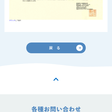
クリック
して拡大
戻 る