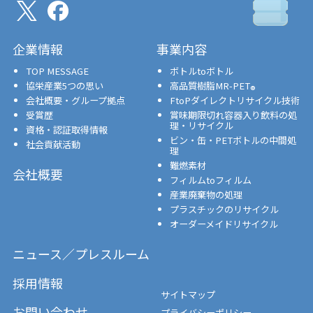
企業情報
事業内容
TOP MESSAGE
ボトルtoボトル
協栄産業5つの思い
高品質樹脂MR-PET
®
会社概要・グループ拠点
FtoPダイレクトリサイクル技術
受賞歴
賞味期限切れ容器入り飲料の処
理・リサイクル
資格・認証取得情報
ビン・缶・PETボトルの中間処
社会貢献活動
理
難燃素材
会社概要
フィルムtoフィルム
産業廃棄物の処理
プラスチックのリサイクル
オーダーメイドリサイクル
ニュース／プレスルーム
採用情報
サイトマップ
お問い合わせ
プライバシーポリシー